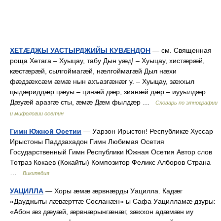
ХЕТÆДЖЫ УАСТЫРДЖИЙЫ КУВÆНДОН
— см. Священная
роща Хетага – Хуыцау, табу Дын уæд! – Хуыцау, хистæрæй,
кæстæрæй, сылгоймагæй, нæлгоймагæй Дыл нæхи
фæдзæхсæм æмæ нын ахъазгæнæг у. – Хуыцау, зæххыл
цыдæриддæр цæуы – цинæй дæр, зианæй дæр – иууылдæр
Дæуæй аразгæ сты, æмæ Дæм фылдæр …
Словарь по этнографии
и мифологии осетин
Гимн Южной Осетии
— Уарзон Ирыстон! Республикæ Хуссар
Ирыстоны Паддзахадон Гимн Любимая Осетия
Государственный Гимн Республики Южная Осетия Автор слов
Тотраз Кокаев (Кокайты) Композитор Феликс Алборов Страна
…
Википедия
УАЦИЛЛА
— Хоры æмæ æрвнæрды Уацилла. Кадæг
«Дауджыты лæвæрттæ Сосланæн» ы Сафа Уацилламæ дзуры:
«Абон æз дæуæй, æрвнæрынгæнæг, зæххон адæмæн иу