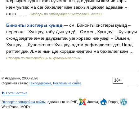
хæрзиуæг курын: фехъуыстон æз, дæ дзыппы кæй ис хоры
нæмгуытæ; ма сæ бахæлæг кæн зæххыл цæрæг адæмæн –
стыр… …
Словарь по этнографии и мифологии осетин
Бинонты хистæры куывд
— см. Бинонты хистæры куывд –
перевод – Хуыцау, табу Дын уæд! – Оммен, Хуыцау! – Хуыцауы
сконд зæдтæ æмæ дауджытæ, уæ хорзæх нæ уæд! – Оммен,
Хуыцау! – Дунескæнæг Хуыцау, адæм рафæлдисæг дæ, Цард
раттæг дæ, Æмæ нын Дæ хорздзинæдтæй ма бахæлæг кæн …
Словарь по этнографии и мифологии осетин
© Академик, 2000-2026
18+
Обратная связь:
Техподдержка
,
Реклама на сайте
👣 Путешествия
Экспорт словарей на сайты
, сделанные на PHP,
Joomla,
Drupal,
WordPress, MODx.