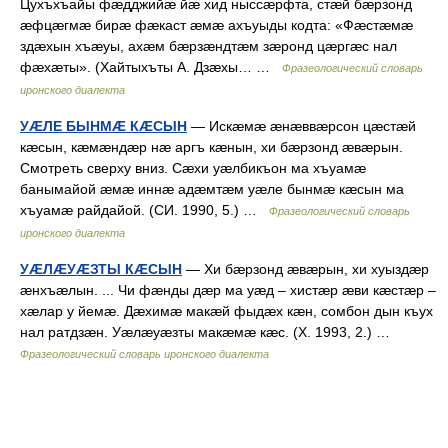
Цухъхъайы фæдджийæ йæ хид ныссæрфта, стæй бæрзонд
æфцæгмæ бирæ фæкаст æмæ ахъуыды кодта: «Фæстæмæ
здæхын хъæуы, ахæм бæрзæндтæм зæронд цæргæс нал
фæхæты». (Хайтыхъты А. Дзæхы… …
Фразеологический словарь
иронского диалекта
УÆЛЕ БЫНМÆ КÆСЫН
— Искæмæ æнæввæрсон цæстæй
кæсын, кæмæндæр нæ аргъ кæнын, хи бæрзонд æвæрын.
Смотреть сверху вниз. Сæхи уæлбикъон ма хъуамæ
банымайой æмæ иннæ адæмтæм уæле бынмæ кæсын ма
хъуамæ райдайой. (СИ. 1990, 5.) …
Фразеологический словарь
иронского диалекта
УÆЛÆУÆЗТЫ КÆСЫН
— Хи бæрзонд æвæрын, хи хуыздæр
æнхъæлын. ... Чи фæнды дæр ма уæд – хистæр æви кæстæр –
хæлар у йемæ. Дæхимæ макæй фыдæх кæн, сомбон дын къух
нал ратдзæн. Уæлæуæзты макæмæ кæс. (Х. 1993, 2.) …
Фразеологический словарь иронского диалекта