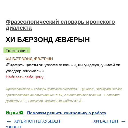
Фразеологический словарь иронского
диалекта
ХИ БÆРЗОНД ÆВÆРЫН
Толкование
ХИ БÆРЗОНД ÆВÆРЫН
Æндæрты цæсты хи уæлæмæ кæнын, цы уыдæуа, уымæй хи
уæлдæр æнхъæлын.
Набивать себе цену
.
Фразеологический словарь иронского диалекта. - Цхинвал:, Полиграфическое
производственное объединение РЮО, 2-е дополненное издание.
.
Составил
Дзабиты З. Т., Редактор издания Дзиццойты Ю. А.
.
Игры ⚽
Поможем решить контрольную работу
ХИ БИНОНТЫ ХУЫЗÆН
ХИ БÆТТЫН
УÆВЫН