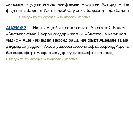
хайджын чи у, уый æмбал нæ фæкæн! – Оммен, Хуыцау! – Hæ
фыдæлты Зæронд Уастырджи! Сау хохы бæрзонд – дæ бадæн,
… …
Словарь по этнографии и мифологии осетин
АЦÆМÆЗ
— Нарты Ацæйы кæстæр фырт. Алæгатæй. Кадæг
«Ацæмæз æмæ Насран æлдар» зæгъы: «Ацæтæй мыггаг нал
уыдис – Ацæ йæхæдæг зæронд баци, йæ фырт Ацæмæз та ма
дзидзидай уыдис». Ахæм уавæры æрæййæфта зæронд Ацæйы
йæ хæрæфырт Насран æлдары усы скъæфты рæстæг,… …
Словарь по этнографии и мифологии осетин