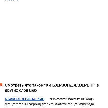
Смотреть что такое "ХИ БÆРЗОНД ÆВÆРЫН" в
других словарях:
КЪАМТÆ ÆРÆВÆРЫН
— Æххæстæй басæттын. Ходы
æфцæгрæбын зæронд лæг йæ къамтæ æрцæйæвæрдта.