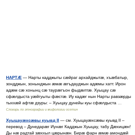
НАРТÆ
— Нарты кадджыты сæйраг архайджытæ, хъæбатыр,
зондджын, зонынджын æмæ æгъдауджын адæмы хатт. Ирон
адæм сæ хонынц сæ таурæгъон фыдæлтæ. Хуыцау сæ
сфæлдыста уæйгуыты фæстæ. Иу кадæг нын Нарты равзæрды
тыххæй афтæ дзуры: – Хуыцау дунейы куы сфæлдыста …
Словарь по этнографии и мифологии осетин
Хуыцауæхсæвы куывд II
— см. Хуыцауæхсæвы куывд II –
перевод – Дунедарæг Иунæг Кадджын Хуыцау, табу Дæхицæн!
Ды нæ радтай зæххыл цæрынæн. Бирæ фарн æмæ амондæй